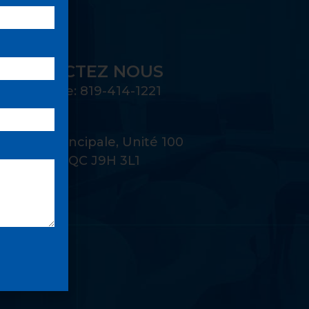
CONTACTEZ NOUS
Téléphone: 819-414-1221
Adresse:
22 Rue Principale, Unité 100
Gatineau, QC J9H 3L1