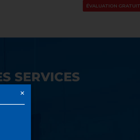
NT
À PROPOS
BLOGUE
EN
ÉVALUATION GRATUI
S SERVICES
UE: