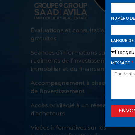
NUMÉRO D
Évaluations et consultations d’achat
gratuites
LANGUE DE
Séances d’informations sur les
rudiments de l’investissement
MESSAGE
immobilier et du financement
Accompagnement à chaque étape
de l’investissement
Accès privilégié à un réseau privé
ENVO
d’acheteurs
Vidéos informatives sur les