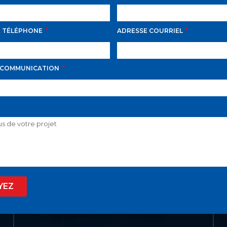
E TÉLÉPHONE
ADRESSE COURRIEL
LIENS UTILES
ACCUEIL
 COMMUNICATION
LISTE VIP
VENDRE
PROPRIÉTÉS
INVESTISSEMENT
À PROPOS
YEZ
BLOGUE
EN