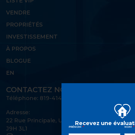
LISTE VIP
VENDRE
PROPRIÉTÉS
INVESTISSEMENT
À PROPOS
BLOGUE
EN
CONTACTEZ NOUS
Téléphone: 819-414-1221
Adresse:
22 Rue Principale, Unité 100 Gatineau, QC
Recevez une évaluati
PRÉNOM
NOM
J9H 3L1