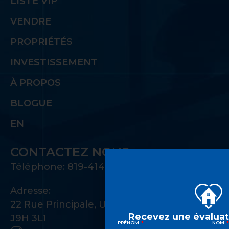
LISTE VIP
VENDRE
PROPRIÉTÉS
INVESTISSEMENT
À PROPOS
BLOGUE
EN
CONTACTEZ NOUS
Téléphone: 819-414-1221
Adresse:
22 Rue Principale, Unité 100 Gatineau, QC
Recevez une évaluati
J9H 3L1
PRÉNOM
NOM