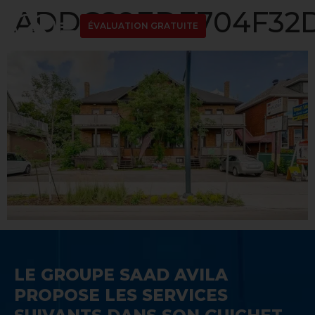
ADDC89EDE704F32D
ÉVALUATION GRATUITE
LE GROUPE SAAD AVILA
PROPOSE LES SERVICES