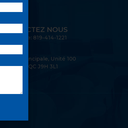
CONTACTEZ NOUS
Téléphone: 819-414-1221
Adresse:
22 Rue Principale, Unité 100
Gatineau, QC J9H 3L1