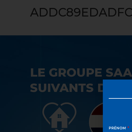
ACCUEIL
ADDC89EDADFC4
LE GROUPE SAA
SUIVANTS DANS
PRÉNOM