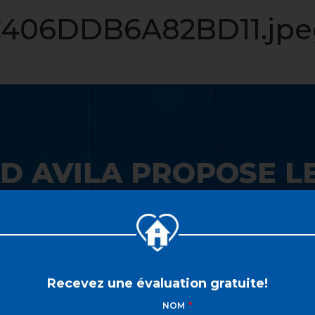
LISTE VIP
VENDRE
PROPRIÉTÉS
INVESTISSEME
06DDB6A82BD11.jpe
D AVILA PROPOSE LE
 SON GUICHET UNIQ
Recevez une évaluation gratuite!
NOM