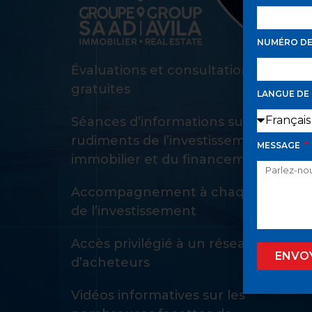
NUMÉRO D
Évaluations et consultations d’achat
gratuites
LANGUE DE
Séances d’informations sur les
rudiments de l’investissement
MESSAGE
immobilier et du financement
Accompagnement à chaque étape
de l’investissement
Accès privilégié à un réseau privé
ENVO
d’acheteurs
Vidéos informatives sur les