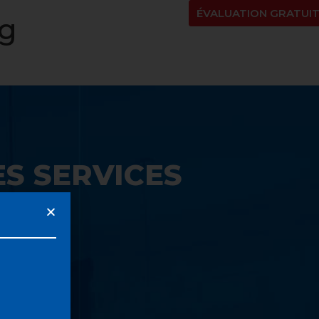
NT
À PROPOS
BLOGUE
EN
ÉVALUATION GRATUI
g
S SERVICES
UE: