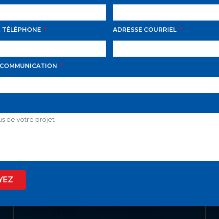
E TÉLÉPHONE
ADRESSE COURRIEL
LIENS UTILES
ACCUEIL
 COMMUNICATION
LISTE VIP
VENDRE
PROPRIÉTÉS
INVESTISSEMENT
À PROPOS
YEZ
BLOGUE
EN