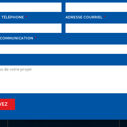
E TÉLÉPHONE
ADRESSE COURRIEL
LIENS UTILES
ACCUEIL
 COMMUNICATION
LISTE VIP
VENDRE
PROPRIÉTÉS
INVESTISSEMENT
À PROPOS
YEZ
BLOGUE
EN