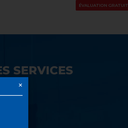
NT
À PROPOS
BLOGUE
EN
ÉVALUATION GRATUI
S SERVICES
UE: