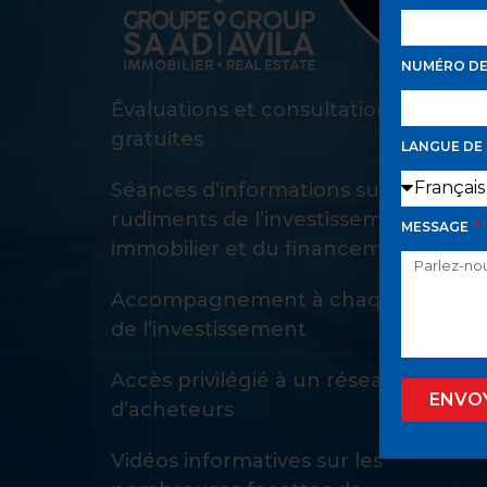
NUMÉRO D
Évaluations et consultations d’achat
gratuites
LANGUE DE
Séances d’informations sur les
rudiments de l’investissement
MESSAGE
immobilier et du financement
Accompagnement à chaque étape
de l’investissement
Accès privilégié à un réseau privé
ENVO
d’acheteurs
Vidéos informatives sur les