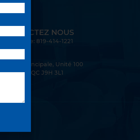
CONTACTEZ NOUS
Téléphone: 819-414-1221
Adresse:
22 Rue Principale, Unité 100
Gatineau, QC J9H 3L1