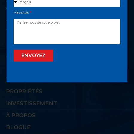
Accès privilégié à un réseau privé
d’acheteurs
MESSAGE
Vidéos informatives sur les nombreuses
facettes de l’immobilier
LIENS UTILES
ACCUEIL
ENVOYEZ
LISTE VIP
VENDRE
PROPRIÉTÉS
INVESTISSEMENT
À PROPOS
BLOGUE