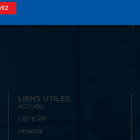
D AVILA PROPOSE LE
YEZ
 SON GUICHET UNIQ
LIENS UTILES
ACCUEIL
LISTE VIP
VENDRE