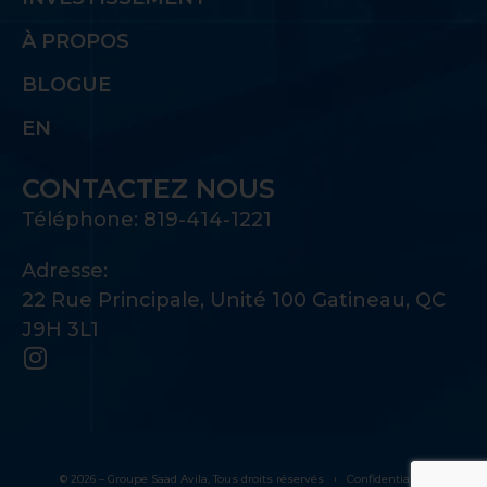
À PROPOS
BLOGUE
EN
CONTACTEZ NOUS
Téléphone: 819-414-1221
Adresse:
22 Rue Principale, Unité 100 Gatineau, QC
J9H 3L1
© 2026 – Groupe Saad Avila, Tous droits réservés
Confidentialité