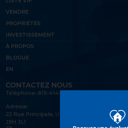
LISTE VIP
VENDRE
PROPRIÉTÉS
INVESTISSEMENT
À PROPOS
BLOGUE
EN
CONTACTEZ NOUS
Téléphone: 819-414-1221
Adresse:
22 Rue Principale, Unité 100 Gatineau, QC
J9H 3L1