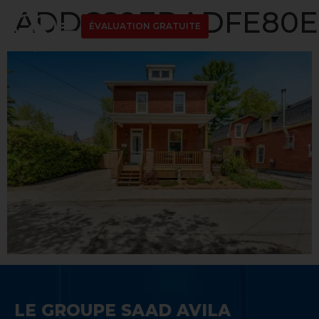
ADDC89EDADFE80ED
ÉVALUATION GRATUITE
LE GROUPE SAAD AVILA