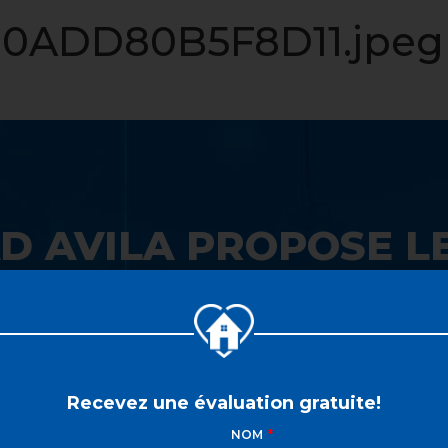
LISTE VIP
VENDRE
PROPRIÉTÉS
INVESTISSEME
0ADD80B5F8D11.jpeg
D AVILA PROPOSE LE
 SON GUICHET UNIQ
Recevez une évaluation gratuite!
NOM