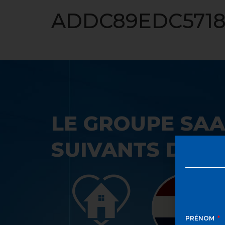
ACCUEIL
ADDC89EDC5718
LE GROUPE SAA
SUIVANTS DANS
PRÉNOM