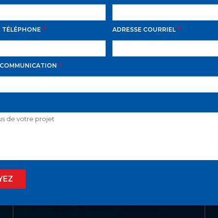
E TÉLÉPHONE
ADRESSE COURRIEL
LIENS UTILES
ACCUEIL
 COMMUNICATION
LISTE VIP
VENDRE
PROPRIÉTÉS
INVESTISSEMENT
À PROPOS
YEZ
BLOGUE
EN