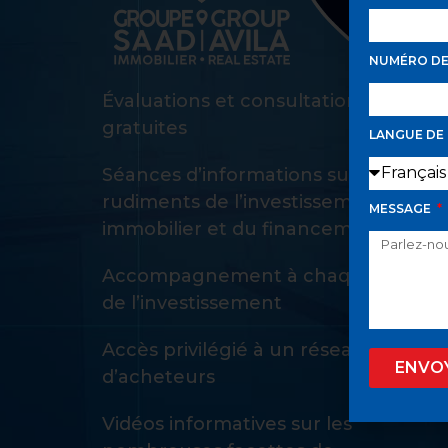
NUMÉRO D
Évaluations et consultations d’achat
gratuites
LANGUE DE
Séances d’informations sur les
rudiments de l’investissement
MESSAGE
immobilier et du financement
Accompagnement à chaque étape
de l’investissement
Accès privilégié à un réseau privé
ENVO
d’acheteurs
Vidéos informatives sur les