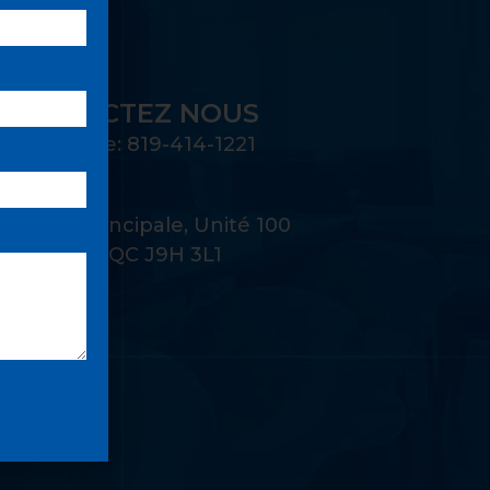
CONTACTEZ NOUS
Téléphone: 819-414-1221
Adresse:
22 Rue Principale, Unité 100
Gatineau, QC J9H 3L1