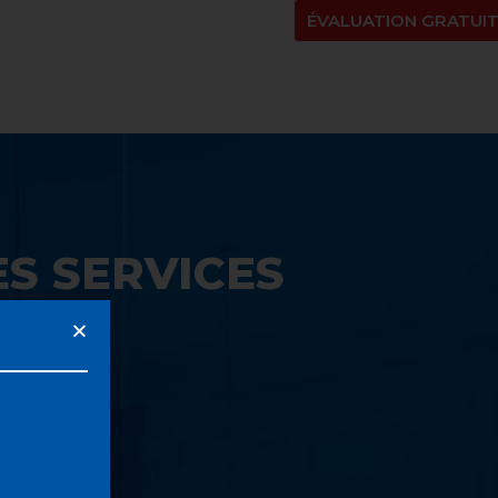
NT
À PROPOS
BLOGUE
EN
ÉVALUATION GRATUI
S SERVICES
UE: