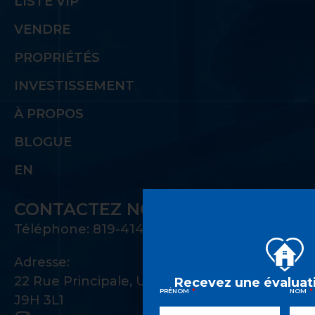
LISTE VIP
VENDRE
PROPRIÉTÉS
INVESTISSEMENT
À PROPOS
BLOGUE
EN
CONTACTEZ NOUS
Téléphone: 819-414-1221
Adresse:
22 Rue Principale, Unité 100 Gatineau, QC
Recevez une évaluati
PRÉNOM
NOM
J9H 3L1