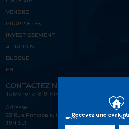
LISTE VIP
VENDRE
PROPRIÉTÉS
INVESTISSEMENT
À PROPOS
BLOGUE
EN
CONTACTEZ NOUS
Téléphone: 819-414-1221
Adresse:
Recevez une évaluati
22 Rue Principale, Unité 100 Gatineau, QC
PRÉNOM
NOM
J9H 3L1