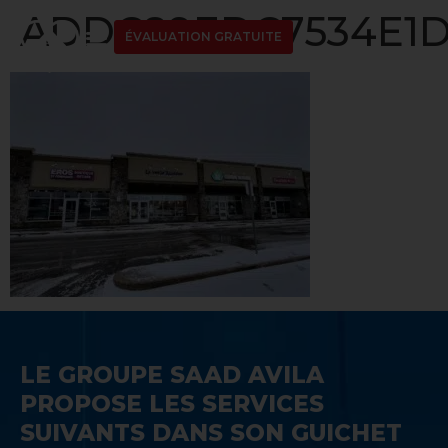
ADDC89EDC7534E1D
ÉVALUATION GRATUITE
LE GROUPE SAAD AVILA
PROPOSE LES SERVICES
SUIVANTS DANS SON GUICHET