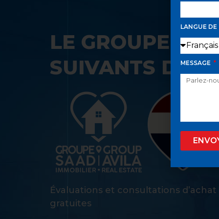
LANGUE DE
LE GROUPE SAA
SUIVANTS DANS
MESSAGE
ENVO
Évaluations et consultations d’achat
gratuites