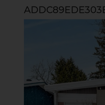
ACCUEIL
ADDC89EDE303B