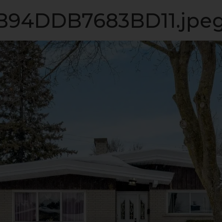
LISTE VIP
VENDRE
PROPRIÉTÉS
INVESTISSEME
94DDB7683BD11.jpe