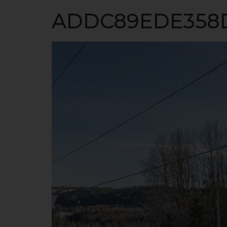
ACCUEIL
ADDC89EDE358D