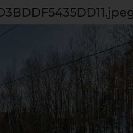
LISTE VIP
VENDRE
PROPRIÉTÉS
INVESTISSEME
3BDDF5435DD11.jpe