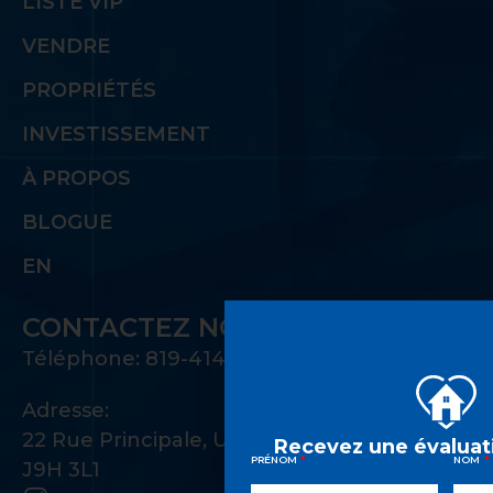
LISTE VIP
VENDRE
PROPRIÉTÉS
INVESTISSEMENT
À PROPOS
BLOGUE
EN
CONTACTEZ NOUS
Téléphone: 819-414-1221
Adresse:
22 Rue Principale, Unité 100 Gatineau, QC
Recevez une évaluati
PRÉNOM
NOM
J9H 3L1