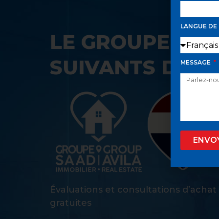
LANGUE DE
LE GROUPE SAA
SUIVANTS DANS
MESSAGE
ENVO
Évaluations et consultations d’achat
gratuites