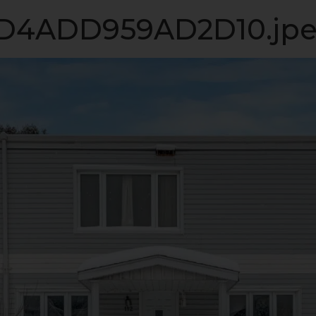
LISTE VIP
VENDRE
PROPRIÉTÉS
INVESTISSEME
4ADD959AD2D10.jp