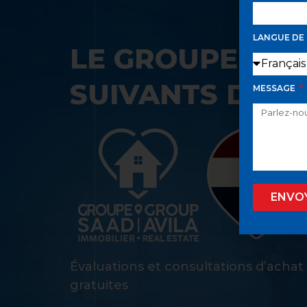
LANGUE DE
LE GROUPE SAA
SUIVANTS DANS
MESSAGE
ENVO
Évaluations et consultations d’achat
gratuites