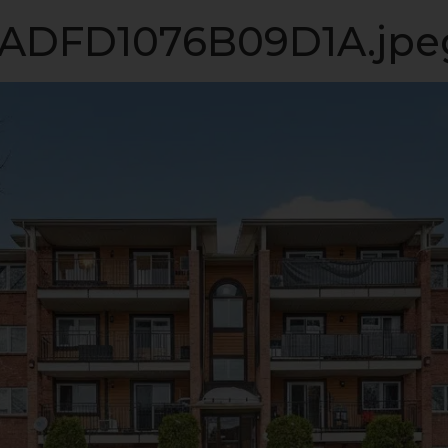
LISTE VIP
VENDRE
PROPRIÉTÉS
INVESTISSEME
DFD1076B09D1A.jpe