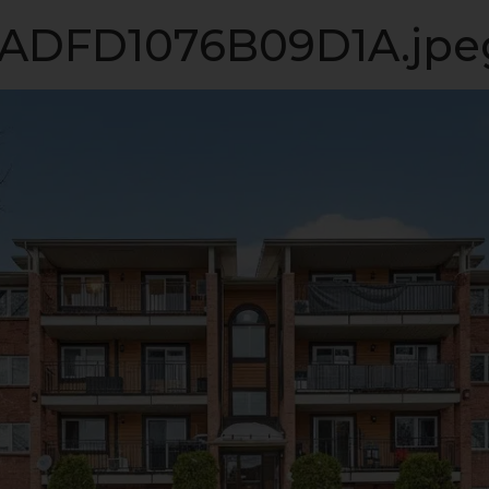
LISTE VIP
VENDRE
PROPRIÉTÉS
INVESTISSEME
DFD1076B09D1A.jpe