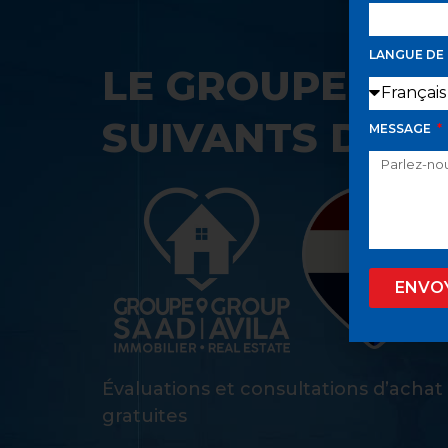
LANGUE DE
LE GROUPE SAA
SUIVANTS DANS
MESSAGE
ENVO
Évaluations et consultations d’achat
gratuites