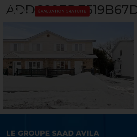
ADDC89EDE519B67D
ÉVALUATION GRATUITE
LE GROUPE SAAD AVILA