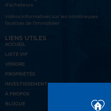
d’acheteurs
Vidéos informatives sur les nombreuses
facettes de l’immobilier
LIENS UTILES
ACCUEIL
LISTE VIP
VENDRE
PROPRIÉTÉS
INVESTISSEMENT
À PROPOS
BLOGUE