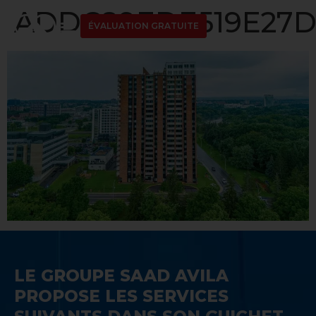
ADDC89EDE519E27D1
ÉVALUATION GRATUITE
LE GROUPE SAAD AVILA
PROPOSE LES SERVICES