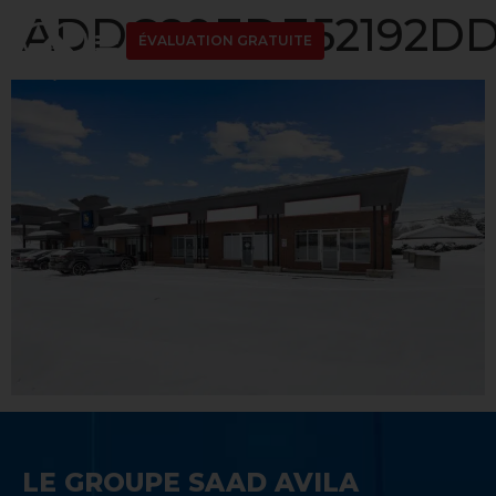
ADDC89EDE52192DD
ÉVALUATION GRATUITE
LE GROUPE SAAD AVILA