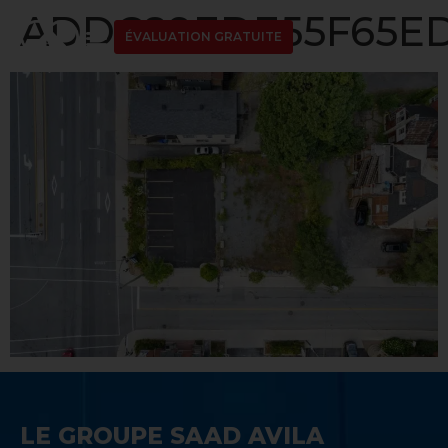
ADDC89EDE55F65ED
ÉVALUATION GRATUITE
LE GROUPE SAAD AVILA