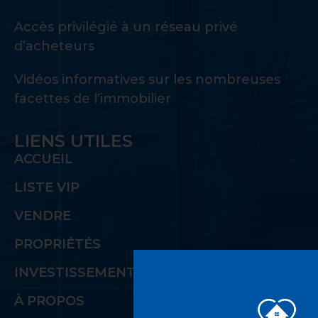
Accès privilégié à un réseau privé
d’acheteurs
Vidéos informatives sur les nombreuses
facettes de l’immobilier
LIENS UTILES
ACCUEIL
LISTE VIP
VENDRE
PROPRIÉTÉS
INVESTISSEMENT
À PROPOS