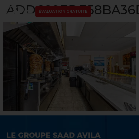
ADDC89EDE58BA36D1
ÉVALUATION GRATUITE
LE GROUPE SAAD AVILA