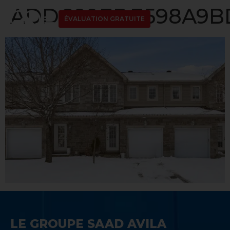
ADDC89EDE598A9BD
ÉVALUATION GRATUITE
LE GROUPE SAAD AVILA