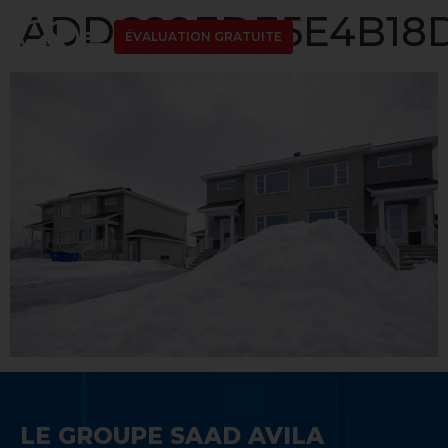
ADDC89EDE5E4B18D
ÉVALUATION GRATUITE
LE GROUPE SAAD AVILA