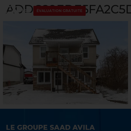
ADDC89EDE5FA2C5D
ÉVALUATION GRATUITE
LE GROUPE SAAD AVILA