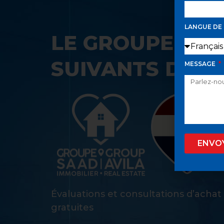
LANGUE DE
LE GROUPE SAA
SUIVANTS DANS
MESSAGE
ENVO
Évaluations et consultations d’achat
gratuites