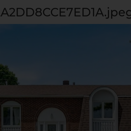
LISTE VIP
VENDRE
PROPRIÉTÉS
INVESTISSEME
A2DD8CCE7ED1A.jpe