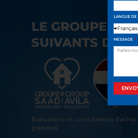
LANGUE DE
LE GROUPE SAA
SUIVANTS DANS
MESSAGE
ENVO
Évaluations et consultations d’achat
gratuites