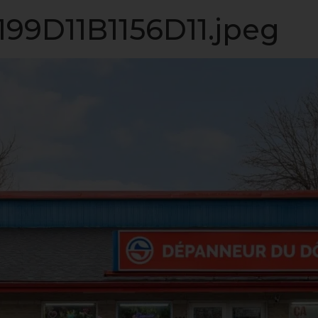
LISTE VIP
VENDRE
PROPRIÉTÉS
INVESTISSEME
9D11B1156D11.jpeg