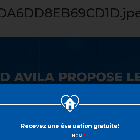
LISTE VIP
VENDRE
PROPRIÉTÉS
INVESTISSEME
DA6DD8EB69CD1D.jp
D AVILA PROPOSE LE
 SON GUICHET UNIQ
Recevez une évaluation gratuite!
NOM