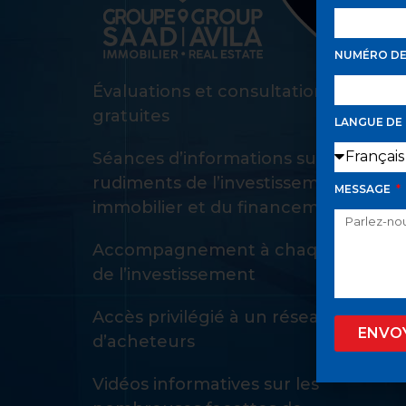
NUMÉRO D
Évaluations et consultations d’achat
gratuites
LANGUE DE
Séances d’informations sur les
rudiments de l’investissement
MESSAGE
immobilier et du financement
Accompagnement à chaque étape
de l’investissement
Accès privilégié à un réseau privé
ENVO
d’acheteurs
Vidéos informatives sur les