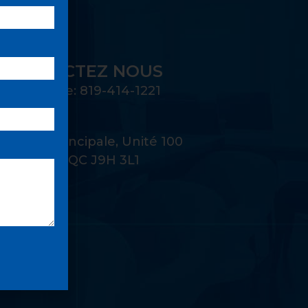
CONTACTEZ NOUS
Téléphone: 819-414-1221
Adresse:
22 Rue Principale, Unité 100
Gatineau, QC J9H 3L1