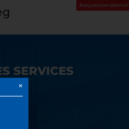
NT
À PROPOS
BLOGUE
EN
ÉVALUATION GRATUI
eg
S SERVICES
UE: