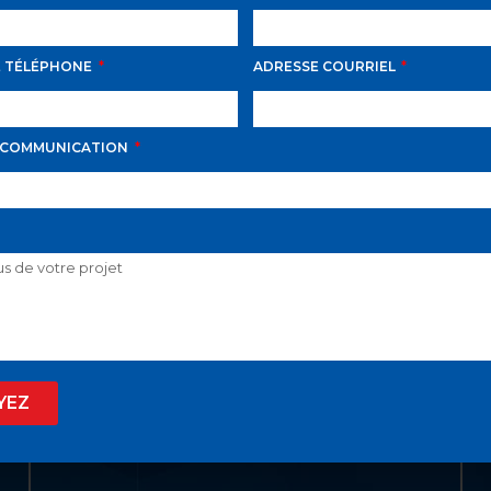
E TÉLÉPHONE
ADRESSE COURRIEL
LIENS UTILES
ACCUEIL
 COMMUNICATION
LISTE VIP
VENDRE
PROPRIÉTÉS
INVESTISSEMENT
À PROPOS
YEZ
BLOGUE
EN