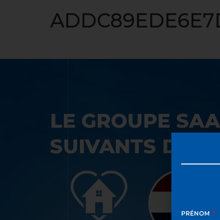
ACCUEIL
ADDC89EDE6E7
LE GROUPE SAA
SUIVANTS DANS
PRÉNOM