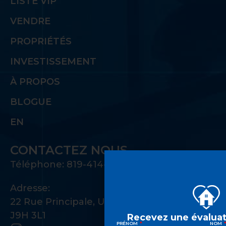
LISTE VIP
VENDRE
PROPRIÉTÉS
INVESTISSEMENT
À PROPOS
BLOGUE
EN
CONTACTEZ NOUS
Téléphone: 819-414-1221
Adresse:
22 Rue Principale, Unité 100 Gatineau, QC
J9H 3L1
Recevez une évaluat
PRÉNOM
NOM