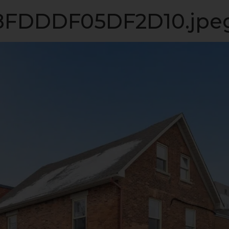
LISTE VIP
VENDRE
PROPRIÉTÉS
INVESTISSEME
FDDDF05DF2D10.jpe