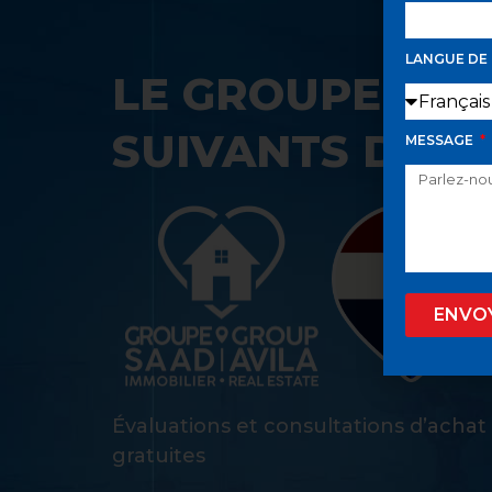
LANGUE DE
LE GROUPE SAA
SUIVANTS DANS
MESSAGE
ENVO
Évaluations et consultations d’achat
gratuites