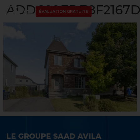
ADDC89EDE8F2167D
ÉVALUATION GRATUITE
LE GROUPE SAAD AVILA