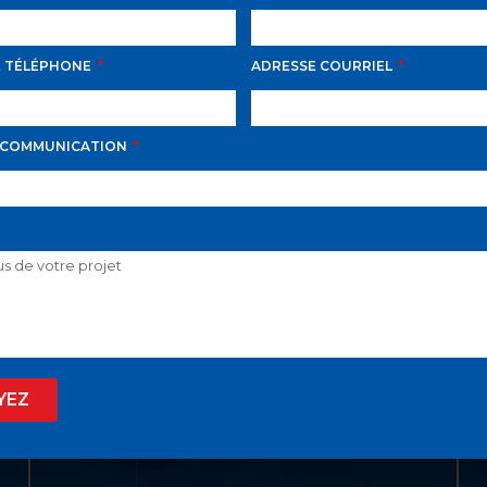
E TÉLÉPHONE
ADRESSE COURRIEL
LIENS UTILES
ACCUEIL
 COMMUNICATION
LISTE VIP
VENDRE
PROPRIÉTÉS
INVESTISSEMENT
À PROPOS
YEZ
BLOGUE
EN