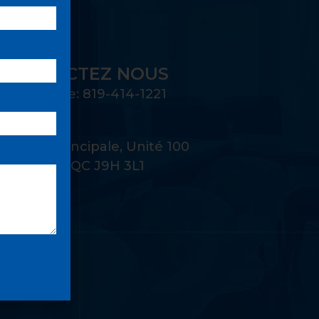
CONTACTEZ NOUS
Téléphone: 819-414-1221
Adresse:
22 Rue Principale, Unité 100
Gatineau, QC J9H 3L1