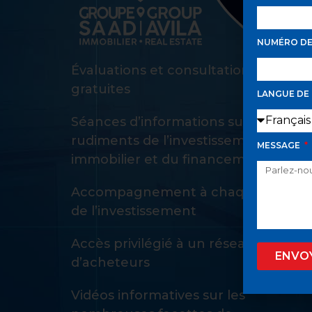
NUMÉRO D
Évaluations et consultations d’achat
gratuites
LANGUE DE
Séances d’informations sur les
rudiments de l’investissement
MESSAGE
immobilier et du financement
Accompagnement à chaque étape
de l’investissement
Accès privilégié à un réseau privé
ENVO
d’acheteurs
Vidéos informatives sur les