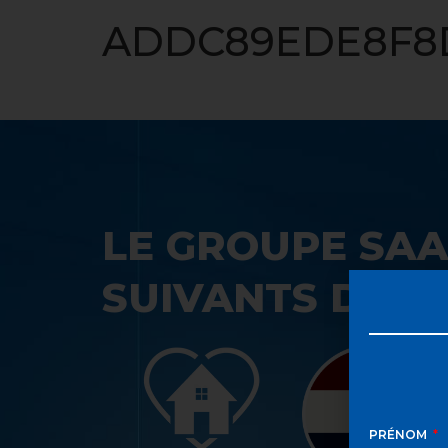
ACCUEIL
ADDC89EDE8F8D
LE GROUPE SAA
SUIVANTS DANS
PRÉNOM