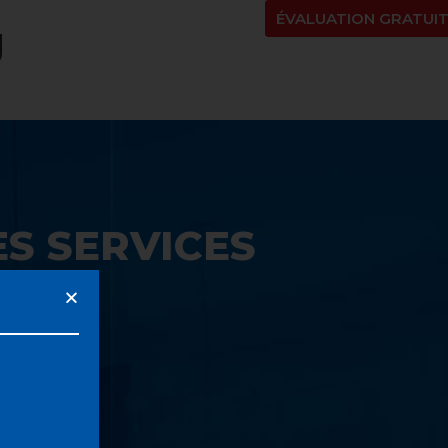
NT
À PROPOS
BLOGUE
EN
ÉVALUATION GRATUI
g
S SERVICES
UE: