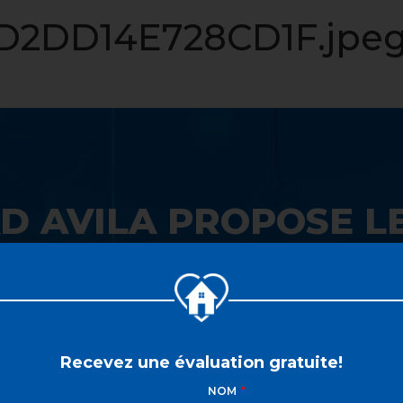
LISTE VIP
VENDRE
PROPRIÉTÉS
INVESTISSEME
2DD14E728CD1F.jpe
D AVILA PROPOSE LE
 SON GUICHET UNIQ
Recevez une évaluation gratuite!
NOM