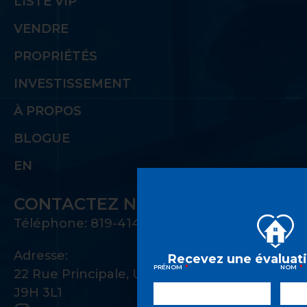
LISTE VIP
VENDRE
PROPRIÉTÉS
INVESTISSEMENT
À PROPOS
BLOGUE
EN
CONTACTEZ NOUS
Téléphone: 819-414-1221
Adresse:
Recevez une évaluati
PRÉNOM
NOM
22 Rue Principale, Unité 100 Gatineau, QC
J9H 3L1