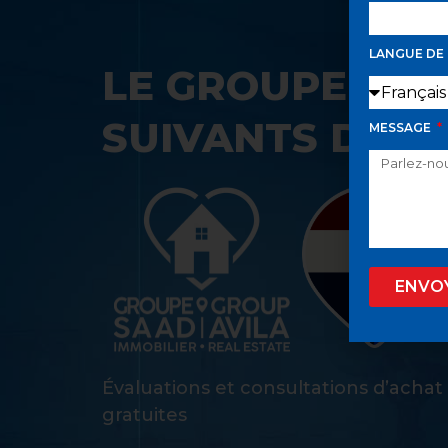
LANGUE DE
LE GROUPE SAA
SUIVANTS DANS
MESSAGE
ENVO
Évaluations et consultations d’achat
gratuites