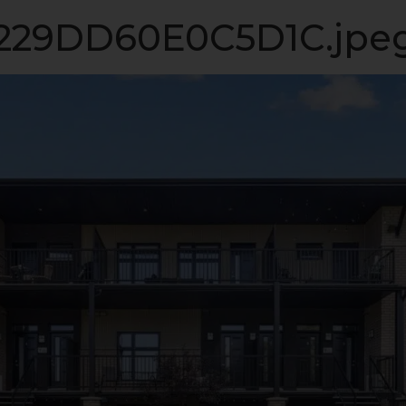
LISTE VIP
VENDRE
PROPRIÉTÉS
INVESTISSEME
29DD60E0C5D1C.jpe