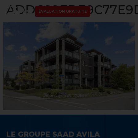
ADDC89EDE9C77E9D1
ÉVALUATION GRATUITE
LE GROUPE SAAD AVILA