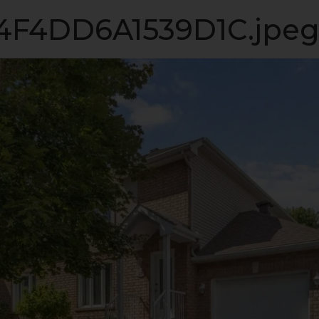
LISTE VIP
VENDRE
PROPRIÉTÉS
INVESTISSEME
F4DD6A1539D1C.jpe