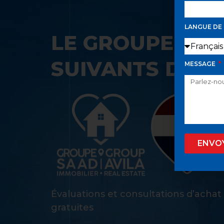
LANGUE DE
LE GROUPE SAA
SUIVANTS DANS
MESSAGE
ENVO
Évaluations et consultations d’achat
gratuites