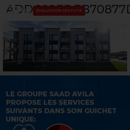
ADDC89EDEB70877D
ÉVALUATION GRATUITE
LE GROUPE SAAD AVILA
PROPOSE LES SERVICES
SUIVANTS DANS SON GUICHET
UNIQUE: