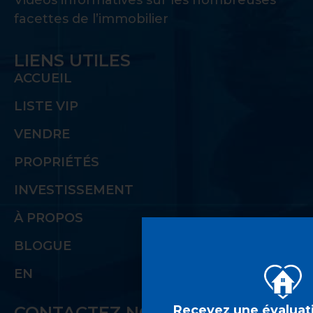
Vidéos informatives sur les nombreuses
facettes de l’immobilier
LIENS UTILES
ACCUEIL
LISTE VIP
VENDRE
PROPRIÉTÉS
INVESTISSEMENT
À PROPOS
BLOGUE
EN
Recevez une évaluati
CONTACTEZ NOUS