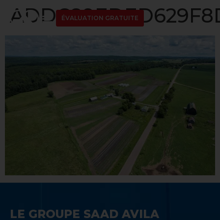
ADDC89EDED629F8D1
ÉVALUATION GRATUITE
LE GROUPE SAAD AVILA