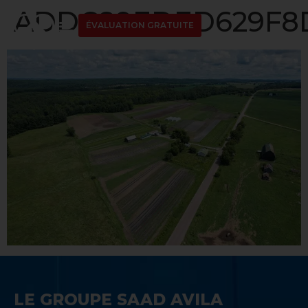
ADDC89EDED629F8D1
ÉVALUATION GRATUITE
LE GROUPE SAAD AVILA