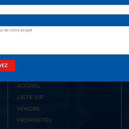
 SON GUICHET UNIQ
YEZ
LIENS UTILES
ACCUEIL
LISTE VIP
VENDRE
PROPRIÉTÉS