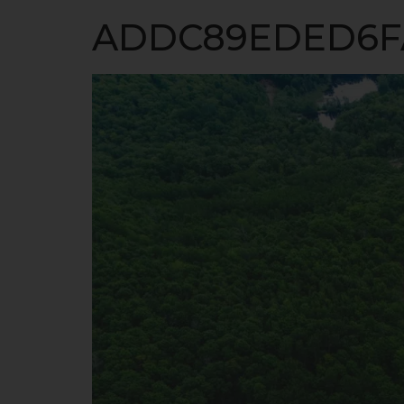
ACCUEIL
ADDC89EDED6FA