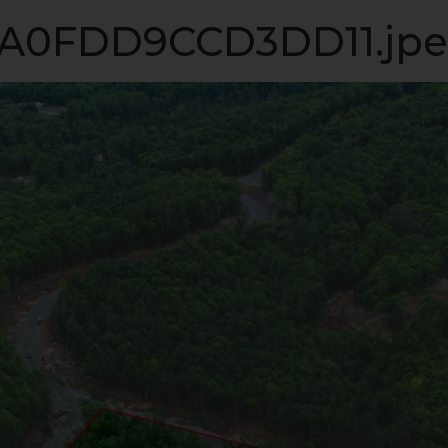
LISTE VIP
VENDRE
PROPRIÉTÉS
INVESTISSEME
0FDD9CCD3DD11.jp