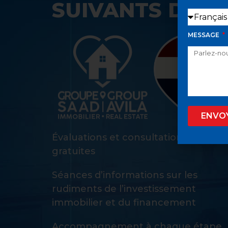
SUIVANTS DANS
MESSAGE
ENVO
Évaluations et consultations d’achat
gratuites
Séances d’informations sur les
rudiments de l’investissement
immobilier et du financement
Accompagnement à chaque étape