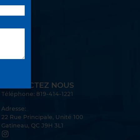
UE:
CONTACTEZ NOUS
Téléphone: 819-414-1221
Adresse:
22 Rue Principale, Unité 100
Gatineau, QC J9H 3L1