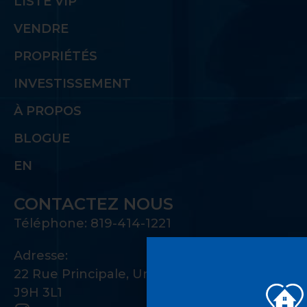
LISTE VIP
VENDRE
PROPRIÉTÉS
INVESTISSEMENT
À PROPOS
BLOGUE
EN
CONTACTEZ NOUS
Téléphone: 819-414-1221
Adresse:
22 Rue Principale, Unité 100 Gatineau, QC
J9H 3L1