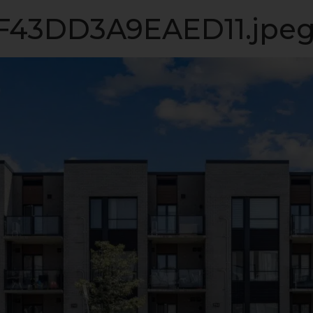
LISTE VIP
VENDRE
PROPRIÉTÉS
INVESTISSEME
43DD3A9EAED11.jpe