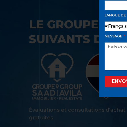
LANGUE DE
LE GROUPE SAA
SUIVANTS DANS
MESSAGE
ENVO
Évaluations et consultations d’achat
gratuites