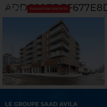
ADDC89EDEF677E8D
ÉVALUATION GRATUITE
LE GROUPE SAAD AVILA