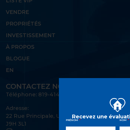
LISTE VIP
VENDRE
PROPRIÉTÉS
INVESTISSEMENT
À PROPOS
BLOGUE
EN
CONTACTEZ NOUS
Téléphone: 819-414-1221
Adresse:
22 Rue Principale, Unité 100 Gatineau, QC
Recevez une évaluati
PRÉNOM
NOM
J9H 3L1