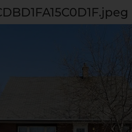
LISTE VIP
VENDRE
PROPRIÉTÉS
INVESTISSEME
DBD1FA15C0D1F.jpeg