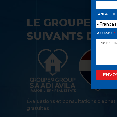
LANGUE DE
LE GROUPE SAA
SUIVANTS DANS
MESSAGE
ENVO
Évaluations et consultations d’achat
gratuites