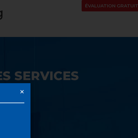
NT
À PROPOS
BLOGUE
EN
ÉVALUATION GRATUI
g
S SERVICES
UE: