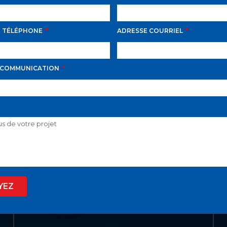
E TÉLÉPHONE
ADRESSE COURRIEL
LIENS UTILES
ACCUEIL
 COMMUNICATION
LISTE VIP
VENDRE
PROPRIÉTÉS
INVESTISSEMENT
À PROPOS
YEZ
BLOGUE
EN