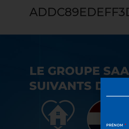
ACCUEIL
ADDC89EDEFF3D
LE GROUPE SAA
SUIVANTS DANS
PRÉNOM