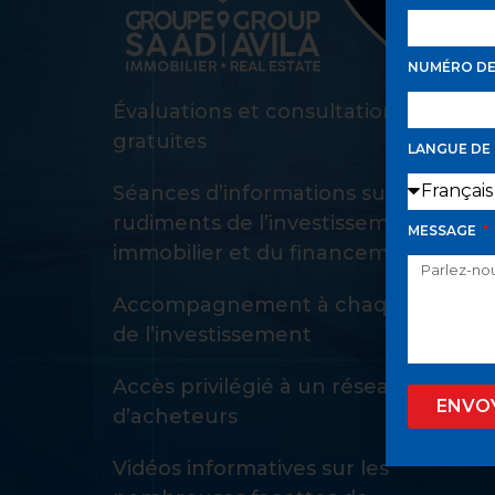
NUMÉRO D
Évaluations et consultations d’achat
gratuites
LANGUE DE
Séances d’informations sur les
rudiments de l’investissement
MESSAGE
immobilier et du financement
Accompagnement à chaque étape
de l’investissement
Accès privilégié à un réseau privé
ENVO
d’acheteurs
Vidéos informatives sur les