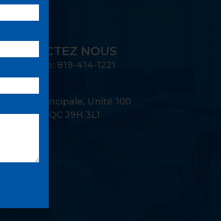
CONTACTEZ NOUS
Téléphone: 819-414-1221
Adresse:
22 Rue Principale, Unité 100
Gatineau, QC J9H 3L1