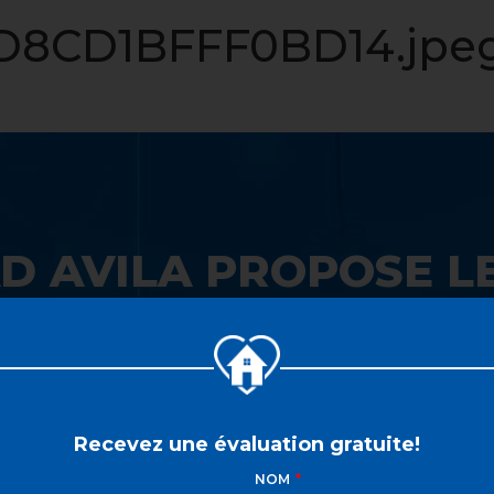
LISTE VIP
VENDRE
PROPRIÉTÉS
INVESTISSEME
8CD1BFFF0BD14.jpe
D AVILA PROPOSE LE
 SON GUICHET UNIQ
Recevez une évaluation gratuite!
NOM